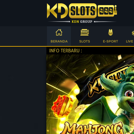
BERANDA
SLOTS
E-SPORT
LIVE
INFO TERBARU :