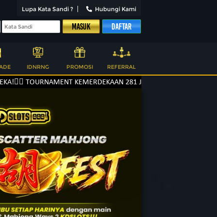
Lupa Kata Sandi ?
Hubungi Kami
DAFTAR
ADE
IDNRNG
PROMOSI
REFERRAL
NAMENT KEMERDEKAAN 281 JT • BALAP REFERRAL 100 JT • EVENT 