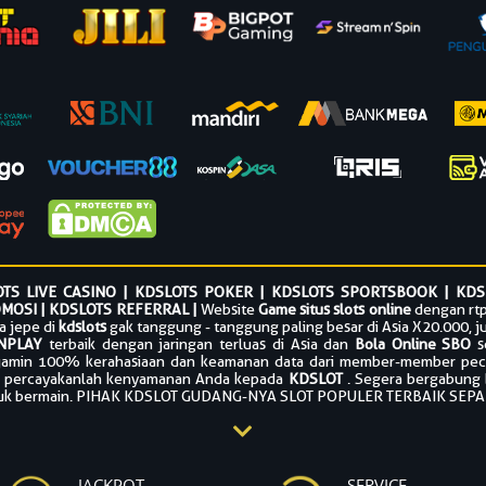
TS LIVE CASINO |
KDSLOTS POKER |
KDSLOTS SPORTSBOOK |
KDS
MOSI |
KDSLOTS REFERRAL |
Website
Game situs slots online
dengan rtp
a jepe di
kdslots
gak tanggung - tanggung paling besar di Asia X20.000, ju
DNPLAY
terbaik dengan jaringan terluas di Asia dan
Bola Online SBO
s
njamin 100% kerahasiaan dan keamanan data dari member-member pec
aik, percayakanlah kenyamanan Anda kepada
KDSLOT
. Segera bergabung 
untuk bermain. PIHAK KDSLOT GUDANG-NYA SLOT POPULER TERBAIK SEP
JACKPOT
SERVICE