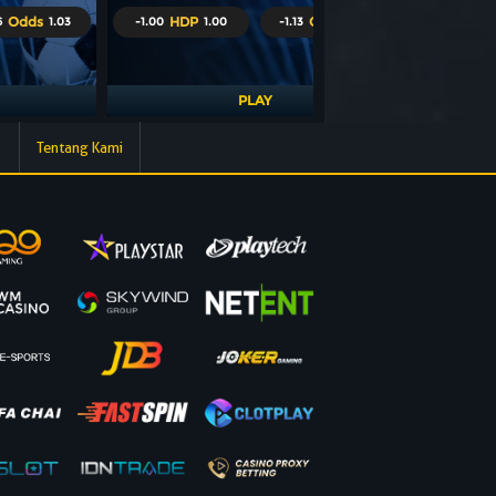
Odds
HDP
Odds
HD
6
1.03
-1.00
1.00
-1.13
-1.06
-0.25
PLAY
f
Tentang Kami