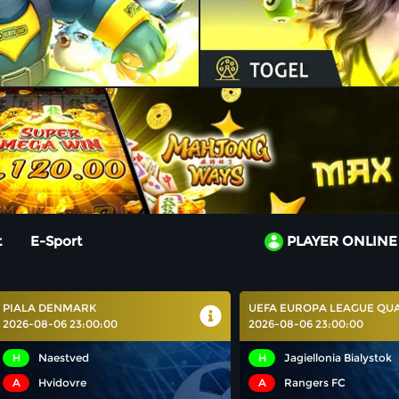
PLAYER ONLINE
t
E-Sport
PIALA DENMARK
UEFA EUROPA LEAGUE QUAL
2026-08-06 23:00:00
2026-08-06 23:00:00
H
Naestved
H
Jagiellonia Bialystok
A
Hvidovre
A
Rangers FC