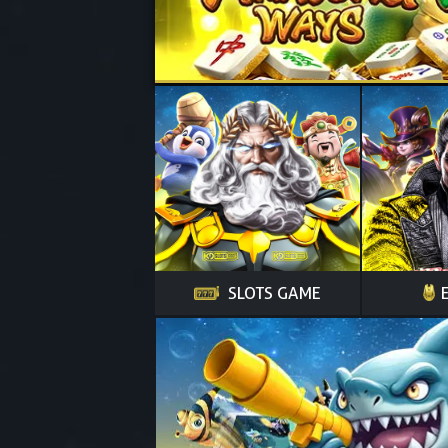
SLOTS GAME
E