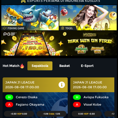
ESPORTS PERTAMA DI INDONESIA KDSLOTS
Hot Match
Sepakbola
Basket
E-Sport
JAPAN J1 LEAGUE
JAPAN J1 LEAGUE
2026-08-08 17:00:00
2026-08-08 17:00:00
H
Cerezo Osaka
H
Avispa Fukuoka
A
Fagiano Okayama
A
Vissel Kobe
-0.50
HDP
0.50
-1.06
Odds
-1.05
0.50
HDP
-0.50
-1.11
O