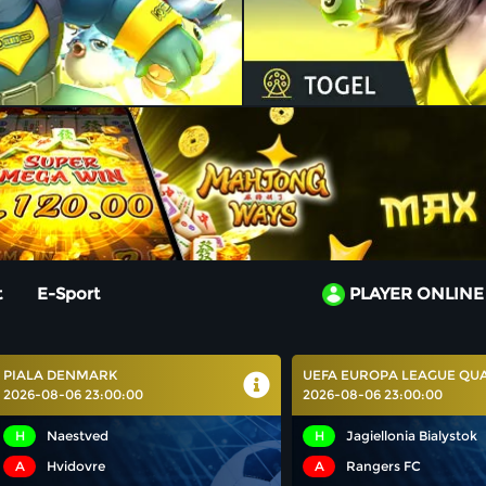
PLAYER ONLINE
t
E-Sport
PIALA DENMARK
UEFA EUROPA LEAGUE QUAL
2026-08-06 23:00:00
2026-08-06 23:00:00
H
Naestved
H
Jagiellonia Bialystok
A
Hvidovre
A
Rangers FC