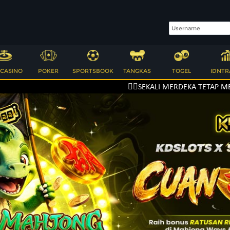
 CASINO
POKER
SPORTSBOOK
TANGKAS
TOGEL
IDNTR
✊🏻SEKALI MERDEKA TETAP MERDEKA!✊🏻 T