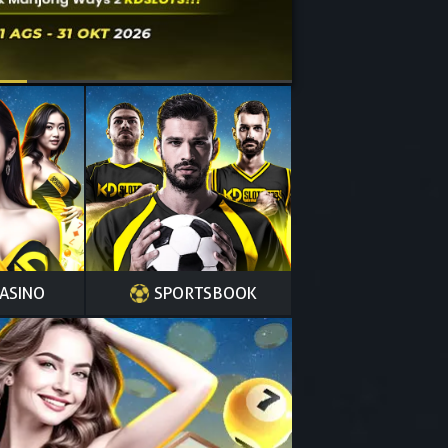
CASINO
SPORTSBOOK