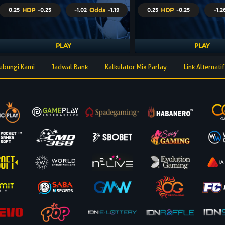
HDP
Odds
HDP
0.25
-0.25
-1.02
-1.19
0.25
-0.25
-1.2
PLAY
PLAY
ubungi Kami
Jadwal Bank
Kalkulator Mix Parlay
Link Alternati