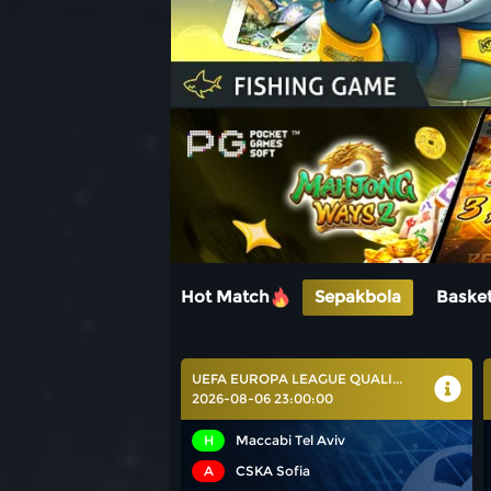
Hot Match
Sepakbola
Baske
UEFA EUROPA LEAGUE QUALI...
2026-08-06 23:00:00
H
Maccabi Tel Aviv
A
CSKA Sofia