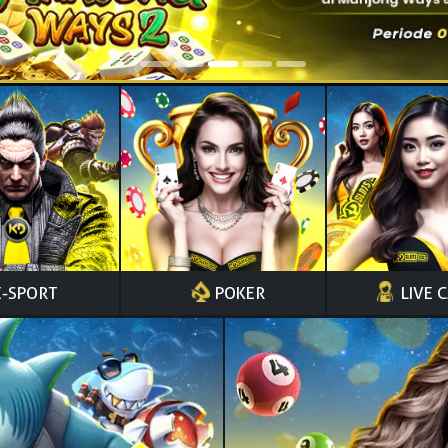
-SPORT
POKER
LIVE 