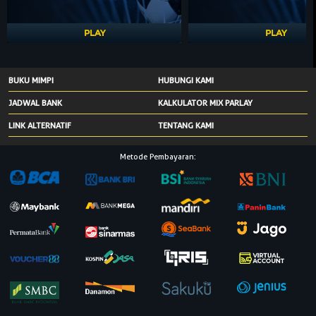
PLAY
PLAY
BUKU MIMPI
HUBUNGI KAMI
JADWAL BANK
KALKULATOR MIX PARLAY
LINK ALTERNATIF
TENTANG KAMI
Metode Pembayaran: