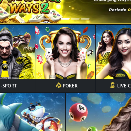
-SPORT
POKER
LIVE 