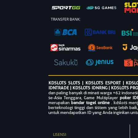
TRANSFER BANK:
KDSLOTS SLOTS |
KDSLOTS ESPORT |
KDSLO
IDNTRADE |
KDSLOTS IDNRNG |
KDSLOTS PRO
dan paling banyak di minati warga +62 indonesi
se-Asia Tenggara, Game Multiplayer
poker I
merupakan
bandar togel online
. kdslots me
berteknologi tinggi dan sistem yang lebih b
untuk mendapatkan ID yang Anda inginkan 
LISENSI: