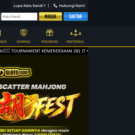
Lupa Kata Sandi ?
Hubungi Kami
DAFTAR
ADE
IDNRNG
PROMOSI
REFERRAL
MENT KEMERDEKAAN 281 JT • BALAP REFERRAL 100 JT • EVENT MA