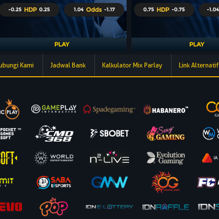
HDP
Odds
HDP
-0.25
0.25
1.04
-1.17
0.75
-0.75
-1.04
PLAY
PLAY
ubungi Kami
Jadwal Bank
Kalkulator Mix Parlay
Link Alternati