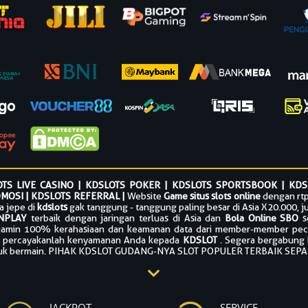
TS LIVE CASINO |
KDSLOTS POKER |
KDSLOTS SPORTSBOOK |
KDS
MOSI |
KDSLOTS REFERRAL |
Website
Game situs slots online
dengan rtp
a jepe di
kdslots
gak tanggung - tanggung paling besar di Asia X20.000, ju
DNPLAY
terbaik dengan jaringan terluas di Asia dan
Bola Online SBO
s
njamin 100% kerahasiaan dan keamanan data dari member-member pec
aik, percayakanlah kenyamanan Anda kepada
KDSLOT
. Segera bergabung 
untuk bermain. PIHAK KDSLOT GUDANG-NYA SLOT POPULER TERBAIK SEP
JACKPOT
SERVICE