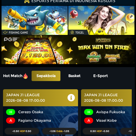
ESPORTS PERTAMA DI INDONESIA KDSLOTS
Hot Match
Sepakbola
Basket
E-Sport
JAPAN J1 LEAGUE
JAPAN J1 LEAGUE
2026-08-08 17:00:00
2026-08-08 17:00:00
H
Cerezo Osaka
H
Avispa Fukuoka
A
Fagiano Okayama
A
Vissel Kobe
-0.50
HDP
0.50
-1.06
Odds
-1.05
0.50
HDP
-0.50
-1.11
O