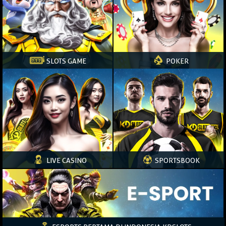
SLOTS GAME
POKER
LIVE CASINO
SPORTSBOOK